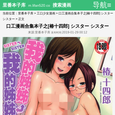
导航≡
里番本子库
搜索漫画
m.lifan520.co
当前位置：
里番本子库
>
工口少女漫画
>
口工漫画合集本子之[椿十四郎] シスター
シスター
> 正文
口工漫画合集本子之[椿十四郎] シスター シスター
来源:里番本子库
2019-01-29 00:12
发布时间: