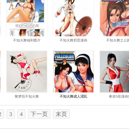
不知火舞福利图片
不知火舞邪恶漫画
不知火舞之公
黎梦恬不知火舞
不知火舞成人滛乱
拳皇h彩漫画
2
3
4
下一页
末页