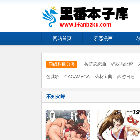
网站首页
邪恶漫画
内
披萨恋恋曲
蚂蚁与蜂蜜
同级栏目分类
色其歌
GAGAMAGA
菊花宝典
西游日记
不知火舞