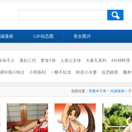
涵漫画
GIF动态图
美女图片
乐张不入
寡妇三代
梦龙Y传
人鱼公主传
大鼻孔系列
4分钟料理
请叫我小纯洁
小明系列
一般不扯淡
80后小夫妻
反恐精英
魔兽
当前位置：
里番本子库
>
内涵漫画
>
不